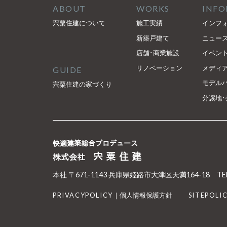
ABOUT
WORKS
INF
宍粟住建について
施工実績
インフ
新築戸建て
ニュー
店舗･商業施設
イベン
リノベーション
メディ
GUIDE
モデル
宍粟住建の家づくり
分譲地･
快適建築総合プロデュース
宍粟住建
株式会社
本社 〒671-1143 兵庫県姫路市大津区天満164-18
TE
PRIVACYPOLICY
｜個人情報保護方針
SITEPOLI