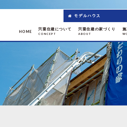
モデルハウス
宍粟住建について
宍粟住建の家づくり
施
HOME
CONCEPT
ABOUT
W